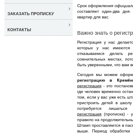
Срок оформления
официал
составляет один-два дня
ЗАКАЗАТЬ ПРОПИСКУ
квартир для вас.
КОНТАКТЫ
Важно знать о регист
Регистрация у нас делает
которых у нас имеются 
отказываемся делать ре
сомнительных местах, пот
быть уверенными, что вам в
Сегодня мы можем офор
регистрацию в Кремё
регистрация
- это постанов
где человек временно оста
том, если у вас уже есть ш
пристроить детей в школу
потребуется лишаться
регистрация
(прописка) - у
правило на продолжительный
Штамп проставляется в пасп
выше. Период обработки 